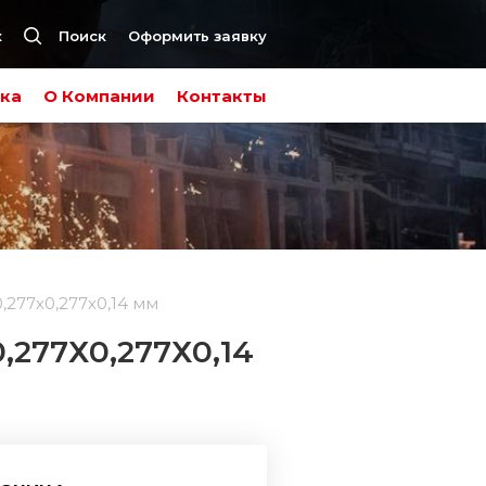
к
Поиск
Оформить заявку
ка
О Компании
Контакты
,277х0,277х0,14 мм
277Х0,277Х0,14