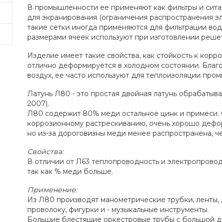
В промышленности ее применяют как фильтры и сита 
для экранирования (ограничения распространения эл
такие сетки иногда применяются для фильтрации вод
размерами ячеек используют при изготовлении реше
Изделие имеет такие свойства, как стойкость к корр
отлично деформируется в холодном состоянии. Благо
воздух, ее часто используют для теплоизоляции пр
Латунь Л80 - это простая двойная латунь обрабатыв
2007).
Л80 содержит 80% меди остальное цинк и примеси.
коррозионному растрескиванию, очень хорошо дефор
но из-за дороговизны меди менее распространена, ч
Свойства:
В отличии от Л63 теплопроводность и электропровод
так как % меди больше.
Применение:
Из Л80 производят манометрические трубки, ленты, 
проволоку, фигурки и - музыкальные инструменты.
Большие блестящие оркестровые трубы с большой до