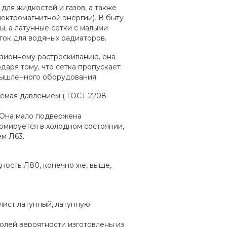
для жидкостей и газов, а также
ектромагнитной энергии). В быту
ы, а латунные сетки с малыми
ток для водяных радиаторов.
озионному растрескиванию, она
даря тому, что сетка пропускает
омышленного оборудования.
аемая давлением ( ГОСТ 2208-
 Она мало подвержена
мируется в холодном состоянии,
ем Л63.
ность Л80, конечно же, выше,
лист латунный, латунную
лей вероятности изготовлены из