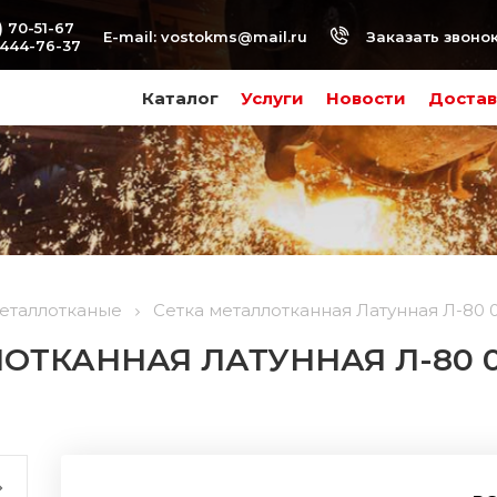
) 70-51-67
Заказать звоно
E-mail:
vostokms@mail.ru
-444-76-37
Каталог
Услуги
Новости
Достав
металлотканые
Сетка металлотканная Латунная Л-80 0
ОТКАННАЯ ЛАТУННАЯ Л-80 0,