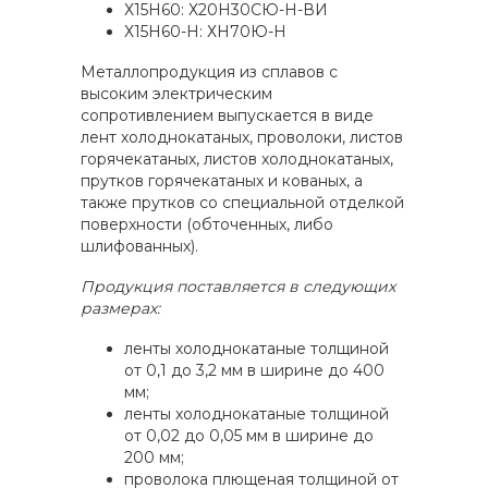
Х15Н60: Х20Н30СЮ-Н-ВИ
Х15Н60-Н: ХН70Ю-Н
Металлопродукция из сплавов с
высоким электрическим
сопротивлением выпускается в виде
лент холоднокатаных, проволоки, листов
горячекатаных, листов холоднокатаных,
прутков горячекатаных и кованых, а
также прутков со специальной отделкой
поверхности (обточенных, либо
шлифованных).
Продукция поставляется в следующих
размерах:
ленты холоднокатаные толщиной
от 0,1 до 3,2 мм в ширине до 400
мм;
ленты холоднокатаные толщиной
от 0,02 до 0,05 мм в ширине до
200 мм;
проволока плющеная толщиной от