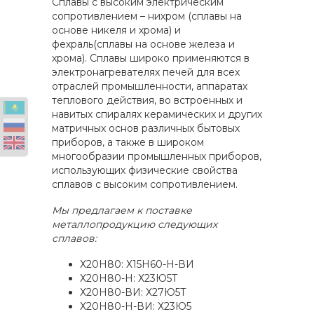
Сплавы с высоким электрическим
сопротивлением – нихром (сплавы на
основе никеля и хрома) и
фехраль(сплавы на основе железа и
хрома). Сплавы широко применяются в
электронагревателях печей для всех
отраслей промышленности, аппаратах
теплового действия, во встроенных и
навитых спиралях керамических и других
матричных основ различных бытовых
приборов, а также в широком
многообразии промышленных приборов,
использующих физические свойства
сплавов с высоким сопротивлением.
Мы предлагаем к поставке
металлопродукцию следующих
сплавов:
Х20Н80: Х15Н60-Н-ВИ
Х20Н80-Н: Х23Ю5Т
Х20Н80-ВИ: Х27Ю5Т
Х20Н80-Н-ВИ: Х23Ю5