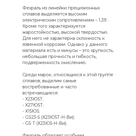
Фехраль из линейки прецизионных
сплавов выделяется высоким
электрическим сопротивлением – 1,39 .
Кроме того характеризуется
жаростойкостью, высокой твердостью.
Для него не характерна склонность к
язвенной коррозии. Однако у данного
материала есть и минусы – это хрупкость,
небольшая прочность и гибкость,
подверженность окислению.
Среди марок, относящихся к этой группе
сплавов, выделим самые
востребованные и часто
встречающиеся:
- Х23Ю5Т;
- Х27Ю5Т;
- Х15Ю5;
- GS23-5 (Х23Ю5Т-Н-Ви);
- GS T (Х23Ю5-Н-Ви).
Фехраль обладает особыми