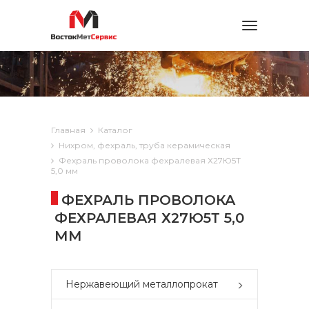
Toggle
navigation
Главная
Каталог
Нихром, фехраль, труба керамическая
Фехраль проволока фехралевая Х27Ю5Т
5,0 мм
ФЕХРАЛЬ ПРОВОЛОКА
ФЕХРАЛЕВАЯ Х27Ю5Т 5,0
ММ
Нержавеющий металлопрокат