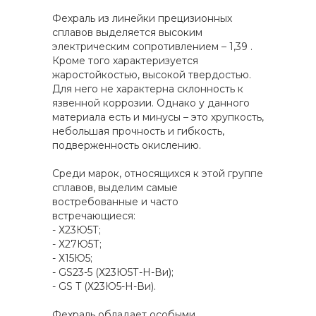
Фехраль из линейки прецизионных
сплавов выделяется высоким
электрическим сопротивлением – 1,39 .
Кроме того характеризуется
жаростойкостью, высокой твердостью.
Для него не характерна склонность к
язвенной коррозии. Однако у данного
материала есть и минусы – это хрупкость,
небольшая прочность и гибкость,
подверженность окислению.
Среди марок, относящихся к этой группе
сплавов, выделим самые
востребованные и часто
встречающиеся:
- Х23Ю5Т;
- Х27Ю5Т;
- Х15Ю5;
- GS23-5 (Х23Ю5Т-Н-Ви);
- GS T (Х23Ю5-Н-Ви).
Фехраль обладает особыми