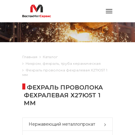
Toggle
navigation
Главная
Каталог
Нихром, фехраль, труба керамическая
Фехраль проволока фехралевая Х27Ю5Т 1
мм
ФЕХРАЛЬ ПРОВОЛОКА
ФЕХРАЛЕВАЯ Х27Ю5Т 1
ММ
Нержавеющий металлопрокат