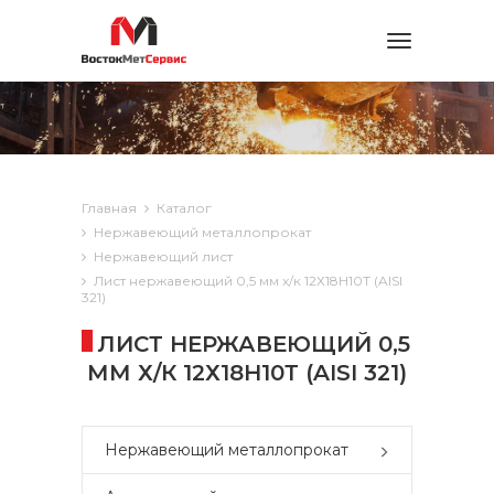
Toggle
navigation
Главная
Каталог
Нержавеющий металлопрокат
Нержавеющий лист
Лист нержавеющий 0,5 мм х/к 12Х18Н10Т (AISI
321)
ЛИСТ НЕРЖАВЕЮЩИЙ 0,5
ММ Х/К 12Х18Н10Т (AISI 321)
Нержавеющий металлопрокат