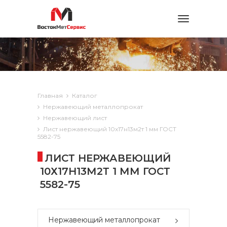
Toggle
navigation
Главная
Каталог
Нержавеющий металлопрокат
Нержавеющий лист
Лист нержавеющий 10х17н13м2т 1 мм ГОСТ
5582-75
ЛИСТ НЕРЖАВЕЮЩИЙ
10Х17Н13М2Т 1 ММ ГОСТ
5582-75
Нержавеющий металлопрокат