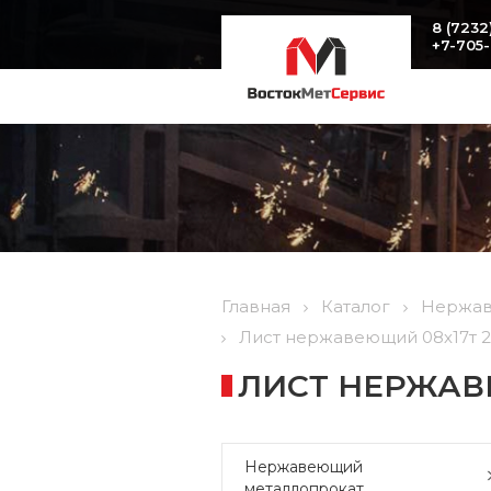
8 (7232
+7-705
Главная
Каталог
Нержав
Лист нержавеющий 08х17т 2
ЛИСТ НЕРЖАВЕ
Нержавеющий
металлопрокат