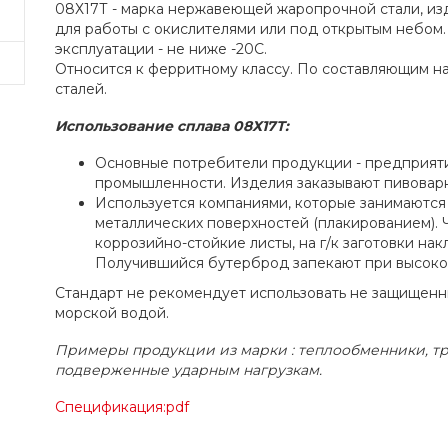
08Х17Т - марка нержавеющей жаропрочной стали, из
для работы с окислителями или под открытым небом
эксплуатации - не ниже -20C.
Относится к ферритному классу. По составляющим на
сталей.
Использование сплава 08Х17Т:
Основные потребители продукции - предприяти
промышленности. Изделия заказывают пивоварн
Используется компаниями, которые занимаютс
металлических поверхностей (плакированием).
коррозийно-стойкие листы, на г/к заготовки нак
Получившийся бутерброд запекают при высокой
Стандарт не рекомендует использовать не защищенны
морской водой.
Примеры продукции из марки : теплообменники, тр
подверженные ударным нагрузкам.
Спецификация:pdf