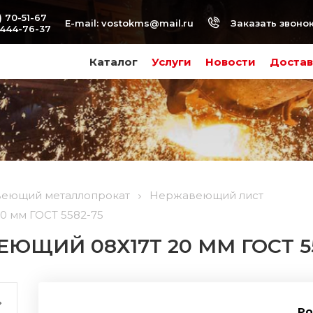
) 70-51-67
Заказать звоно
E-mail:
vostokms@mail.ru
-444-76-37
Каталог
Услуги
Новости
Достав
еющий металлопрокат
Нержавеющий лист
0 мм ГОСТ 5582-75
ЮЩИЙ 08Х17Т 20 ММ ГОСТ 5
Ро