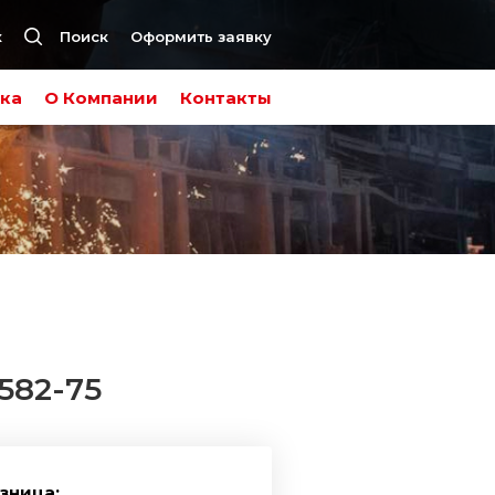
к
Поиск
Оформить заявку
ка
О Компании
Контакты
582-75
зница: