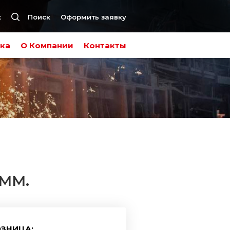
к
Поиск
Оформить заявку
ка
О Компании
Контакты
 ММ.
ЗНИЦА: