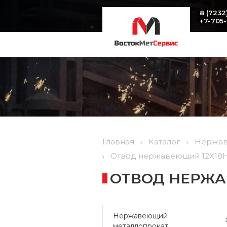
8 (7232
+7-705
Главная
Каталог
Нержав
Отвод нержавеющий 12Х18Н10
ОТВОД НЕРЖАВ
Нержавеющий
металлопрокат