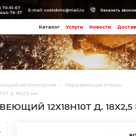
) 70-51-67
Заказать звоно
E-mail:
vostokms@mail.ru
-444-76-37
Каталог
Услуги
Новости
Достав
еющий металлопрокат
Нержавеющие отводы
Т д. 18x2,5 мм.
ЕЮЩИЙ 12Х18Н10Т Д. 18X2,5
РО