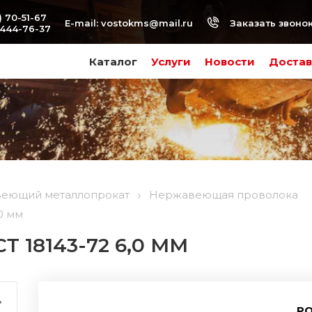
) 70-51-67
Заказать звоно
E-mail:
vostokms@mail.ru
-444-76-37
Каталог
Услуги
Новости
Достав
еющий металлопрокат
Нержавеющая проволока
0 мм
Т 18143-72 6,0 ММ
РО