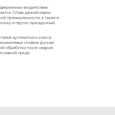
подверженных воздействию
ается. Сплав данной марки
кой промышленности, а также в
олоку и пруток присадочный.
сталей аустенитного класса.
оникелевых сплавов (ручная
кой обработки после сварки).
ессивной среде.