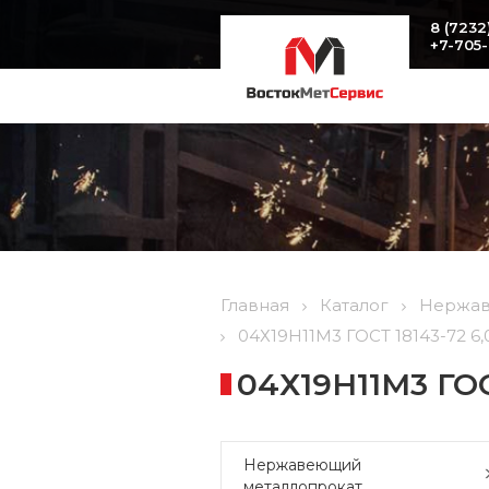
8 (7232
+7-705
Главная
Каталог
Нержав
04Х19Н11М3 ГОСТ 18143-72 6,
04Х19Н11М3 ГОС
Нержавеющий
металлопрокат