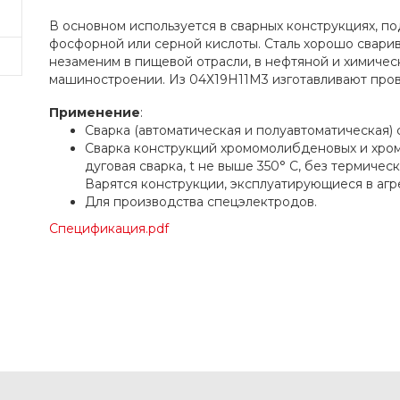
В основном используется в сварных конструкциях, 
фосфорной или серной кислоты. Сталь хорошо сварив
незаменим в пищевой отрасли, в нефтяной и химичес
машиностроении. Из 04Х19Н11М3 изготавливают пров
Применение
:
Сварка (автоматическая и полуавтоматическая) 
Сварка конструкций хромомолибденовых и хром
дуговая сварка, t не выше 350° С, без термичес
Варятся конструкции, эксплуатирующиеся в агр
Для производства спецэлектродов.
Спецификация.pdf