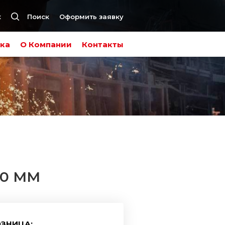
к
Поиск
Оформить заявку
ка
О Компании
Контакты
70 ММ
ЗНИЦА: