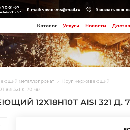
) 70-51-67
Заказать звоно
E-mail:
vostokms@mail.ru
-444-76-37
Каталог
Услуги
Новости
Достав
еющий металлопрокат
Круг нержавеющий
aisi 321 д. 70 мм
ЩИЙ 12Х18Н10Т AISI 321 Д. 
РО