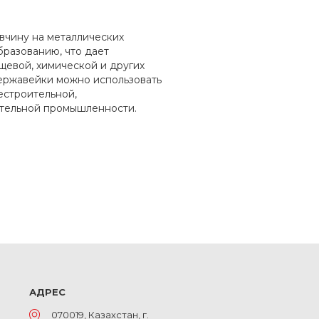
вчину на металлических
бразованию, что дает
щевой, химической и других
нержавейки можно использовать
естроительной,
ительной промышленности.
АДРЕС
070019, Казахстан, г.