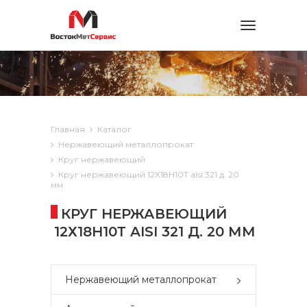
Toggle
navigation
Главная
Каталог
Нержавеющий металлопрокат
Круг нержавеющий
Круг нержавеющий 12Х18Н10Т aisi 321 д. 20
мм
КРУГ НЕРЖАВЕЮЩИЙ
12Х18Н10Т AISI 321 Д. 20 ММ
Нержавеющий металлопрокат