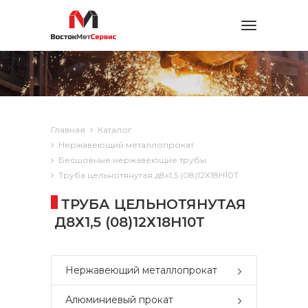
Toggle
navigation
Главная
Каталог
Нержавеющий металлопрокат
Бесшовные нержавеющие трубы
Труба цельнотянутая д8х1,5 (08)12Х18Н10Т
ТРУБА ЦЕЛЬНОТЯНУТАЯ
Д8Х1,5 (08)12Х18Н10Т
Нержавеющий металлопрокат
Алюминиевый прокат