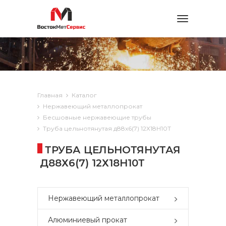
Toggle
navigation
Главная
Каталог
Нержавеющий металлопрокат
Бесшовные нержавеющие трубы
Труба цельнотянутая д88х6(7) 12Х18Н10Т
ТРУБА ЦЕЛЬНОТЯНУТАЯ
Д88Х6(7) 12Х18Н10Т
Нержавеющий металлопрокат
Алюминиевый прокат