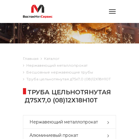
Toggle
navigation
Главная
Каталог
Нержавеющий металлопрокат
Бесшовные нержавеющие трубы
Труба цельнотянутая д75х7,0 (08)12Х18Н10Т
ТРУБА ЦЕЛЬНОТЯНУТАЯ
Д75Х7,0 (08)12Х18Н10Т
Нержавеющий металлопрокат
Алюминиевый прокат