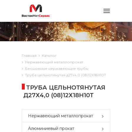
Toggle
navigation
Главная
Каталог
Нержавеющий металлопрокат
Бесшовные нержавеющие трубы
Труба цельнотянутая д27х4,0 (08)12Х18Н10Т
ТРУБА ЦЕЛЬНОТЯНУТАЯ
Д27Х4,0 (08)12Х18Н10Т
Нержавеющий металлопрокат
Алюминиевый прокат