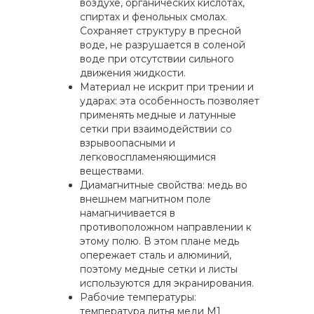
воздухе, органических кислотах,
спиртах и фенольных смолах.
Сохраняет структуру в пресной
воде, не разрушается в соленой
воде при отсутствии сильного
движения жидкости.
Материал не искрит при трении и
ударах: эта особенность позволяет
применять медные и латунные
сетки при взаимодействии со
взрывоопасными и
легковоспламеняющимися
веществами.
Диамагнитные свойства: медь во
внешнем магнитном поле
намагничивается в
противоположном направлении к
этому полю. В этом плане медь
опережает сталь и алюминий,
поэтому медные сетки и листы
используются для экранирования.
Рабочие температуры:
температура литья меди М1