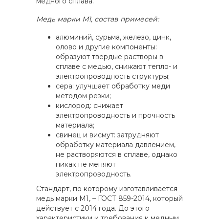
медного сплава.
Медь марки М1, состав примесей:
алюминий, сурьма, железо, цинк,
олово и другие компоненты:
образуют твердые растворы в
сплаве с медью, снижают тепло- и
электропроводность структуры;
сера: улучшает обработку меди
методом резки;
кислород: снижает
электропроводность и прочность
материала;
свинец и висмут: затрудняют
обработку материала давлением,
не растворяются в сплаве, однако
никак не меняют
электропроводность.
Стандарт, по которому изготавливается
медь марки М1, – ГОСТ 859-2014, который
действует с 2014 года. До этого
характеристики и требования к медным