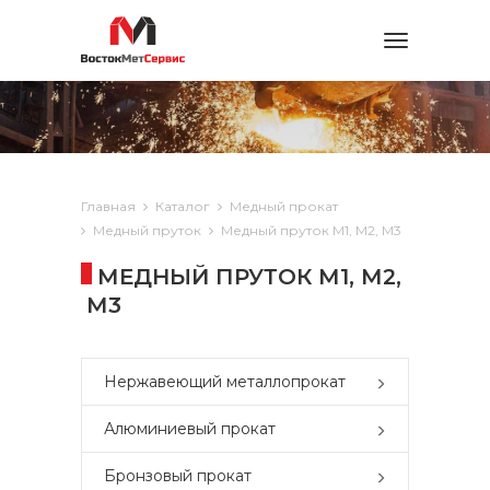
Toggle
navigation
Главная
Каталог
Медный прокат
Медный пруток
Медный пруток М1, М2, М3
МЕДНЫЙ ПРУТОК М1, М2,
М3
Нержавеющий металлопрокат
Алюминиевый прокат
Бронзовый прокат