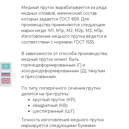
Медный пруток вырабатывается из ряда
медных сплавов, химический состав
которых задается ГОСТ 859. Для
производства применяются следующие
марки меди: М1, М1p, М2, М2p, М3, М3p.
Изготовление медного прутка ведется в
соответствии с нормами ГОСТ 1535.
В зависимости от способа производства,
медный пруток может быть
горячедеформированным (Г) и
холоднодеформированным (Д), тянутым
и прессованным.
По типу поперечного сечения прутки
делятся на три группы:
круглый пруток (КР);
квадратный (КВ);
шестигранный (ШГ).
Точность изготовления медного прутка
маркируется следующими буквами: