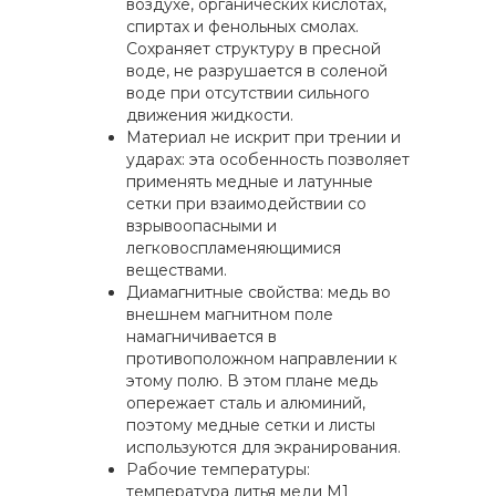
воздухе, органических кислотах,
спиртах и фенольных смолах.
Сохраняет структуру в пресной
воде, не разрушается в соленой
воде при отсутствии сильного
движения жидкости.
Материал не искрит при трении и
ударах: эта особенность позволяет
применять медные и латунные
сетки при взаимодействии со
взрывоопасными и
легковоспламеняющимися
веществами.
Диамагнитные свойства: медь во
внешнем магнитном поле
намагничивается в
противоположном направлении к
этому полю. В этом плане медь
опережает сталь и алюминий,
поэтому медные сетки и листы
используются для экранирования.
Рабочие температуры:
температура литья меди М1