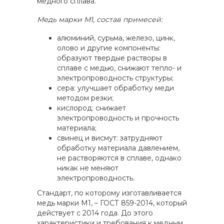
медного сплава.
Медь марки М1, состав примесей:
алюминий, сурьма, железо, цинк,
олово и другие компоненты:
образуют твердые растворы в
сплаве с медью, снижают тепло- и
электропроводность структуры;
сера: улучшает обработку меди
методом резки;
кислород: снижает
электропроводность и прочность
материала;
свинец и висмут: затрудняют
обработку материала давлением,
не растворяются в сплаве, однако
никак не меняют
электропроводность.
Стандарт, по которому изготавливается
медь марки М1, – ГОСТ 859-2014, который
действует с 2014 года. До этого
характеристики и требования к медным