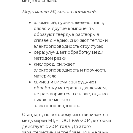
медного сплава.
Медь марки М1, состав примесей:
алюминий, сурьма, железо, цинк,
олово и другие компоненты:
образуют твердые растворы в
сплаве с медью, снижают тепло- и
электропроводность структуры;
сера: улучшает обработку меди
методом резки;
кислород: снижает
электропроводность и прочность
материала;
свинец и висмут: затрудняют
обработку материала давлением,
не растворяются в сплаве, однако
никак не меняют
электропроводность.
Стандарт, по которому изготавливается
медь марки М1, – ГОСТ 859-2014, который
действует с 2014 года. До этого
характеристики и требования к медным