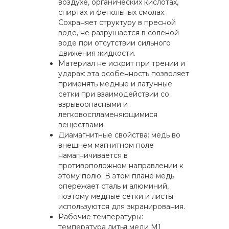
воздухе, органических кислотах,
спиртах и фенольных смолах.
Сохраняет структуру в пресной
воде, не разрушается в соленой
воде при отсутствии сильного
движения жидкости.
Материал не искрит при трении и
ударах: эта особенность позволяет
применять медные и латунные
сетки при взаимодействии со
взрывоопасными и
легковоспламеняющимися
веществами.
Диамагнитные свойства: медь во
внешнем магнитном поле
намагничивается в
противоположном направлении к
этому полю. В этом плане медь
опережает сталь и алюминий,
поэтому медные сетки и листы
используются для экранирования.
Рабочие температуры:
температура литья меди М1