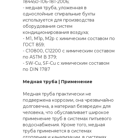
184450-106-181-2006;
- медная труба, уложенная в
однослойные спиральные бухты
используется для производства
оборудования систем
кондиционирования воздуха;
- М1, М1р, М2р с химическим составом по
ГОСТ 859;
- С10800, С12200 с химическим составом
по ASTM В 379;
- SW-Cu, SF-Cu с химическим составом
по DIN 1787
Медная труба | Применение
Медная труба практически не
подвержена коррозии, она чрезвычайно
долговечна, а материал безвреден для
человека, что обуславливает широкое
применение труб в системах питьевого
водоснабжения. Кроме того, медная
труба применяется в системах
отопления и канализации, в системах