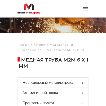
Toggle
navigation
Главная
Каталог
Медный прокат
Труба медная
Медная труба М2М 6 х 1 мм
МЕДНАЯ ТРУБА М2М 6 Х 1
ММ
Нержавеющий металлопрокат
Алюминиевый прокат
Бронзовый прокат