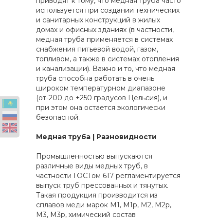
приводят к тому, что медная труба часто
используется при создании технических
и санитарных конструкций в жилых
домах и офисных зданиях (в частности,
медная труба применяется в системах
снабжения питьевой водой, газом,
топливом, а также в системах отопления
и канализации). Важно и то, что медная
труба способна работать в очень
широком температурном диапазоне
(от-200 до +250 градусов Цельсия), и
при этом она остается экологически
безопасной.
Медная труба | Разновидности
Промышленностью выпускаются
различные виды медных труб, в
частности ГОСТом 617 регламентируется
выпуск труб прессованных и тянутых.
Такая продукция производится из
сплавов меди марок М1, М1p, М2, М2p,
М3, М3p, химический состав