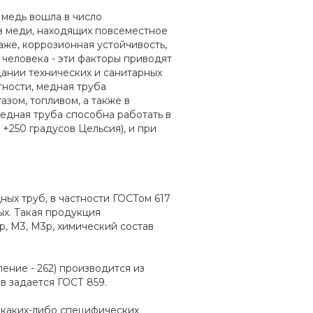
 медь вошла в число
з меди, находящих повсеместное
аже, коррозионная устойчивость,
 человека - эти факторы приводят
здании технических и санитарных
тности, медная труба
азом, топливом, а также в
медная труба способна работать в
+250 градусов Цельсия), и при
х труб, в частности ГОСТом 617
ых. Такая продукция
p, М3, М3p, химический состав
ение - 262) производится из
в задается ГОСТ 859.
в каких-либо специфических