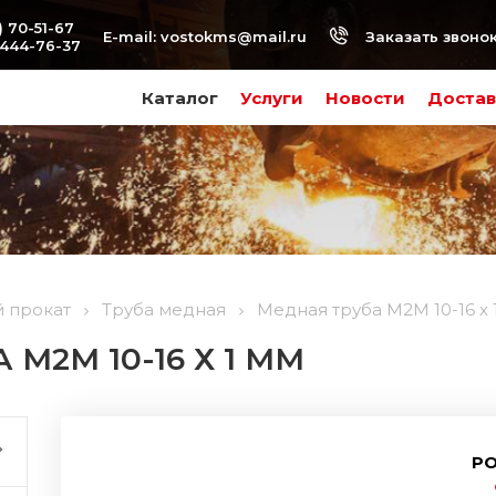
) 70-51-67
Заказать звоно
E-mail:
vostokms@mail.ru
-444-76-37
Каталог
Услуги
Новости
Достав
 прокат
Труба медная
Медная труба М2М 10-16 х 
М2М 10-16 Х 1 ММ
РО