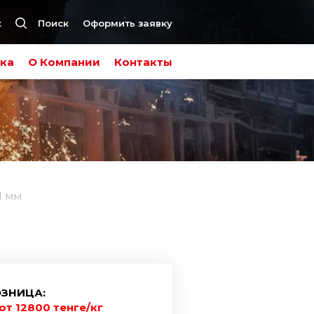
к
Поиск
Оформить заявку
ка
О Компании
Контакты
1 мм
ЗНИЦА:
от 12800 тенге/кг