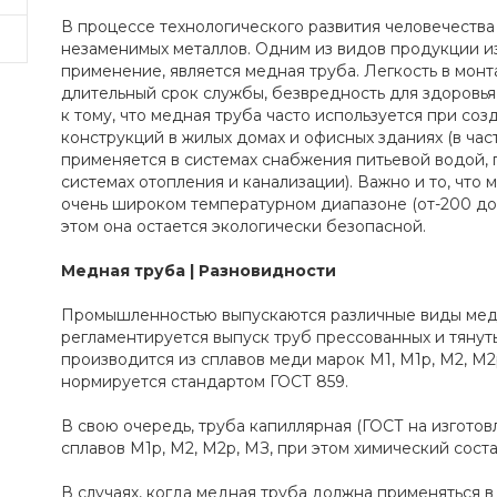
В процессе технологического развития человечества
незаменимых металлов. Одним из видов продукции и
применение, является медная труба. Легкость в монт
длительный срок службы, безвредность для здоровья
к тому, что медная труба часто используется при со
конструкций в жилых домах и офисных зданиях (в час
применяется в системах снабжения питьевой водой, г
системах отопления и канализации). Важно и то, что 
очень широком температурном диапазоне (от-200 до 
этом она остается экологически безопасной.
Медная труба | Разновидности
Промышленностью выпускаются различные виды медны
регламентируется выпуск труб прессованных и тянут
производится из сплавов меди марок М1, М1p, М2, М2
нормируется стандартом ГОСТ 859.
В свою очередь, труба капиллярная (ГОСТ на изготовл
сплавов М1р, М2, М2р, МЗ, при этом химический соста
В случаях, когда медная труба должна применяться 