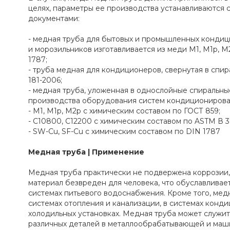
целях, параметры ее производства устанавливаютс
документами:
- медная труба для бытовых и промышленных кондиц
и морозильников изготавливается из меди М1, М1p, М
1787;
- труба медная для кондиционеров, свернутая в спира
181-2006;
- медная труба, уложенная в однослойные спиральны
производства оборудования систем кондиционирова
- М1, М1р, М2р с химическим составом по ГОСТ 859;
- С10800, С12200 с химическим составом по ASTM В 3
- SW-Cu, SF-Cu с химическим составом по DIN 1787
Медная труба | Применение
Медная труба практически не подвержена коррозии, 
материал безвреден для человека, что обуславлива
системах питьевого водоснабжения. Кроме того, мед
системах отопления и канализации, в системах конд
холодильных установках. Медная труба может служит
различных деталей в металлообрабатывающей и маш