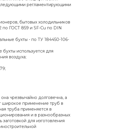
я следующими регламентирующими
ионеров, бытовых холодильников
2 по ГОСТ 859 и SF-Cu по DIN
льные бухты - по ТУ 184450-106-
е бухты используется для
ния воздуха;
79;
она чрезвычайно долговечна, а
ет широкое применение труб в
ная труба применяется в
иционирования и в разнообразных
ь заготовкой для изготовления
иностроительной