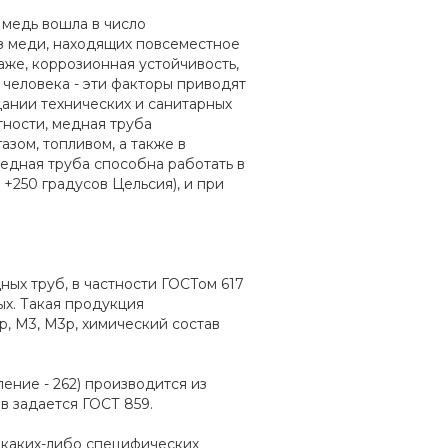
 медь вошла в число
з меди, находящих повсеместное
аже, коррозионная устойчивость,
 человека - эти факторы приводят
здании технических и санитарных
тности, медная труба
азом, топливом, а также в
медная труба способна работать в
+250 градусов Цельсия), и при
х труб, в частности ГОСТом 617
ых. Такая продукция
p, М3, М3p, химический состав
ение - 262) производится из
в задается ГОСТ 859.
в каких-либо специфических