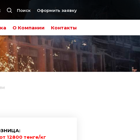
к
Поиск
Оформить заявку
ка
О Компании
Контакты
мм
ЗНИЦА:
от 12800 тенге/кг