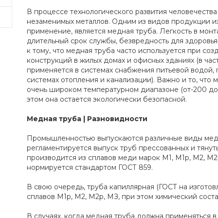
В процессе технологического развития человечества
незаменимых металлов. Одним из видов продукции и
применение, является медная труба. Легкость в монт
длительный срок службы, безвредность для здоровья
к тому, что медная труба часто используется при со
конструкций в жилых домах и офисных зданиях (в час
применяется в системах снабжения питьевой водой, г
системах отопления и канализации). Важно и то, что 
очень широком температурном диапазоне (от-200 до 
этом она остается экологически безопасной.
Медная труба | Разновидности
Промышленностью выпускаются различные виды медны
регламентируется выпуск труб прессованных и тянут
производится из сплавов меди марок М1, М1p, М2, М2
нормируется стандартом ГОСТ 859.
В свою очередь, труба капиллярная (ГОСТ на изготовл
сплавов М1р, М2, М2р, МЗ, при этом химический соста
В случаях, когда медная труба должна применяться 