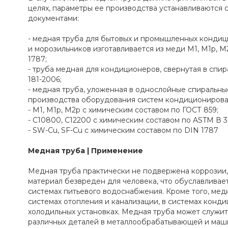
целях, параметры ее производства устанавливаютс
документами:
- медная труба для бытовых и промышленных кондиц
и морозильников изготавливается из меди М1, М1p, М
1787;
- труба медная для кондиционеров, свернутая в спира
181-2006;
- медная труба, уложенная в однослойные спиральны
производства оборудования систем кондиционирова
- М1, М1р, М2р с химическим составом по ГОСТ 859;
- С10800, С12200 с химическим составом по ASTM В 3
- SW-Cu, SF-Cu с химическим составом по DIN 1787
Медная труба | Применение
Медная труба практически не подвержена коррозии, 
материал безвреден для человека, что обуславлива
системах питьевого водоснабжения. Кроме того, мед
системах отопления и канализации, в системах конд
холодильных установках. Медная труба может служит
различных деталей в металлообрабатывающей и маш