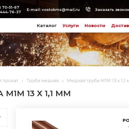
) 70-51-67
Заказать звоно
E-mail:
vostokms@mail.ru
-444-76-37
Каталог
Услуги
Новости
Достав
 прокат
Труба медная
Медная труба М1М 13 х 1,1 
М1М 13 Х 1,1 ММ
РО