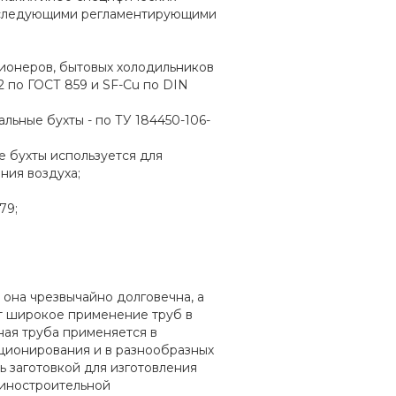
я следующими регламентирующими
ионеров, бытовых холодильников
2 по ГОСТ 859 и SF-Cu по DIN
льные бухты - по ТУ 184450-106-
е бухты используется для
ния воздуха;
79;
она чрезвычайно долговечна, а
ет широкое применение труб в
ная труба применяется в
иционирования и в разнообразных
ь заготовкой для изготовления
иностроительной