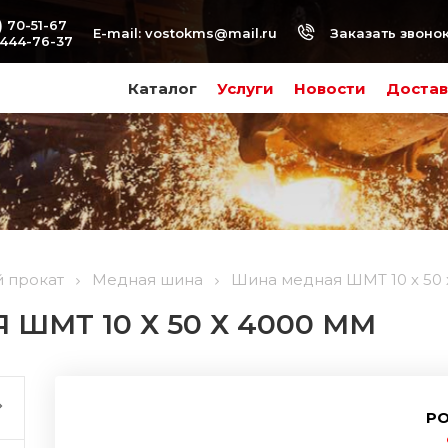
) 70-51-67
Заказать звоно
E-mail:
vostokms@mail.ru
-444-76-37
Каталог
Услуги
Новости
Достав
 прокат
Медная шина
Шина медная ШМТ 10 х 50 
ШМТ 10 Х 50 Х 4000 ММ
РО