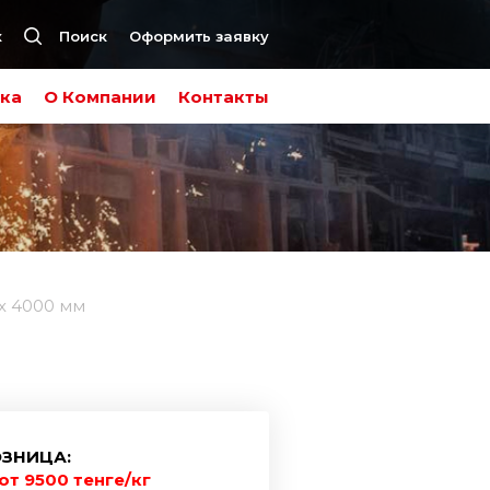
к
Поиск
Оформить заявку
ка
О Компании
Контакты
х 4000 мм
ЗНИЦА:
от 9500 тенге/кг