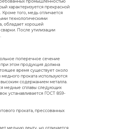
стребованных промышленностью
орый характеризуется прекрасной
 Кроме того, медь отличается
ными технологическими
та, обладает хорошей
сварки. После утилизации
.
гольное поперечное сечение
, при этом продукция должна
стоящее время существует около
я медного проката используются
 высоким содержанием металла.
ся медные сплавы следующих
овок устанавливается ГОСТ 859-
тового проката, прессованных
ет медную ленту, но отличается