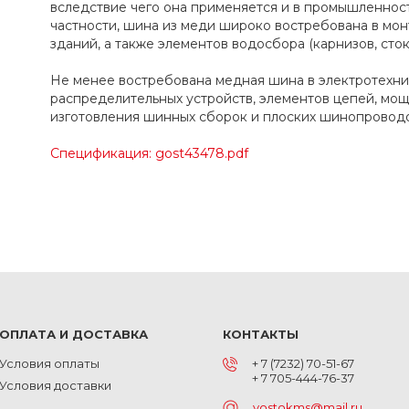
вследствие чего она применяется и в промышленности
частности, шина из меди широко востребована в мо
зданий, а также элементов водосбора (карнизов, стоков
Не менее востребована медная шина в электротехни
распределительных устройств, элементов цепей, мощ
изготовления шинных сборок и плоских шинопроводо
Спецификация: gost43478.pdf
ОПЛАТА И ДОСТАВКА
КОНТАКТЫ
Условия оплаты
+ 7 (7232) 70-51-67
+ 7 705-444-76-37
Условия доставки
vostokms@mail.ru