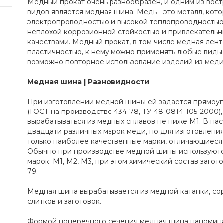
Медный прокат очень разнообразен, и одним из во
видов является медная шина. Медь - это металл, кот
электропроводностью и высокой теплопроводностью.
неплохой коррозионной стойкостью и привлекатель
качествами. Медный прокат, в том числе медная лен
пластичностью, к нему можно применять любые виды 
возможно повторное использование изделий из меди
Медная шина | Разновидности
При изготовлении медной шины ей задается прямоу
(ГОСТ на производство 434-78, ТУ 48-0814-105-2000)
вырабатываться из медных сплавов не ниже М1. В на
двадцати различных марок меди, но для изготовлени
только наиболее качественные марки, отличающиеся
Обычно при производстве медной шины используют
марок: М1, М2, М3, при этом химический состав загот
79.
Медная шина вырабатывается из медной катанки, сор
слитков и заготовок.
Формой поперечного сечения медная шина напомина