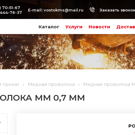
) 70-51-67
Заказать звоно
E-mail:
vostokms@mail.ru
-444-76-37
Каталог
Услуги
Новости
Достав
 прокат
Медная проволока
Медная проволока М
ОЛОКА ММ 0,7 ММ
РО