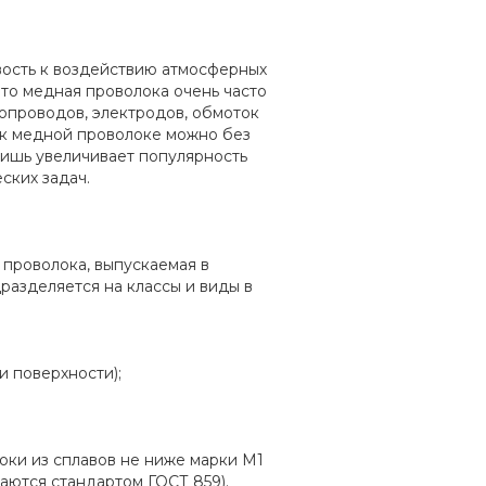
вость к воздействию атмосферных
что медная проволока очень часто
опроводов, электродов, обмоток
о к медной проволоке можно без
лишь увеличивает популярность
ских задач.
 проволока, выпускаемая в
азделяется на классы и виды в
и поверхности);
оки из сплавов не ниже марки М1
аются стандартом ГОСТ 859).