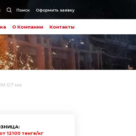
к
Поиск
Оформить заявку
ка
О Компании
Контакты
М 0,7 мм
ЗНИЦА:
от 12100 тенге/кг