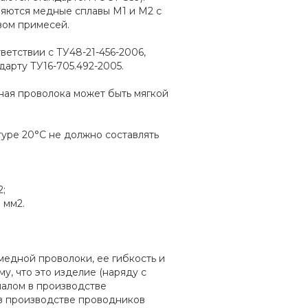
яются медные сплавы М1 и М2 с
вом примесей.
етствии с ТУ48-21-456-2006,
арту ТУ16-705.492-2005.
дная проволока может быть мягкой
уре 20°С не должно составлять
2;
 мм2.
медной проволоки, ее гибкость и
му, что это изделие (наряду с
алом в производстве
 в производстве проводников