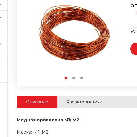
ОП
тел
+7
Описание
Характеристики
Медная проволока М1; М2
Марка: М1; М2