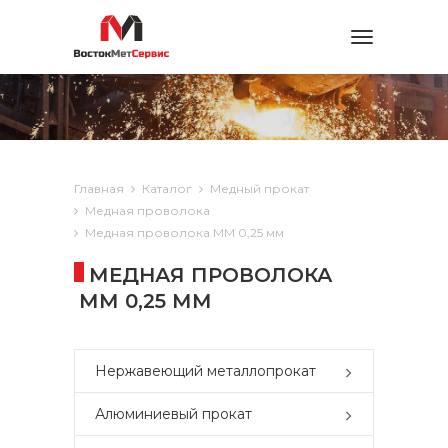
Toggle
navigation
Главная
Каталог
Медный прокат
Медная проволока
Медная проволока ММ 0,25 мм
МЕДНАЯ ПРОВОЛОКА
ММ 0,25 ММ
Нержавеющий металлопрокат
Алюминиевый прокат