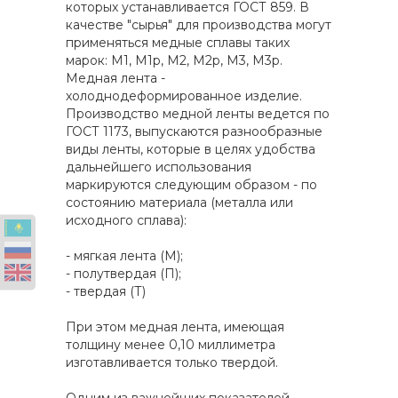
которых устанавливается ГОСТ 859. В
качестве "сырья" для производства могут
применяться медные сплавы таких
марок: M1, M1p, M2, М2р, М3, М3р.
Медная лента -
холоднодеформированное изделие.
Производство медной ленты ведется по
ГОСТ 1173, выпускаются разнообразные
виды ленты, которые в целях удобства
дальнейшего использования
маркируются следующим образом - по
состоянию материала (металла или
исходного сплава):
- мягкая лента (М);
- полутвердая (П);
- твердая (Т)
При этом медная лента, имеющая
толщину менее 0,10 миллиметра
изготавливается только твердой.