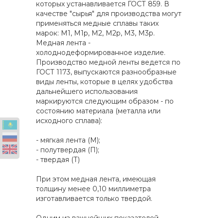
которых устанавливается ГОСТ 859. В
качестве "сырья" для производства могут
применяться медные сплавы таких
марок: M1, M1p, M2, М2р, М3, М3р.
Медная лента -
холоднодеформированное изделие.
Производство медной ленты ведется по
ГОСТ 1173, выпускаются разнообразные
виды ленты, которые в целях удобства
дальнейшего использования
маркируются следующим образом - по
состоянию материала (металла или
исходного сплава):
- мягкая лента (М);
- полутвердая (П);
- твердая (Т)
При этом медная лента, имеющая
толщину менее 0,10 миллиметра
изготавливается только твердой.