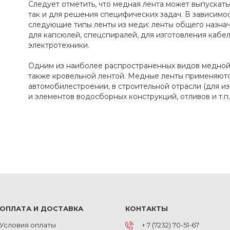
Следует отметить, что медная лента может выпускат
так и для решения специфических задач. В зависимо
следующие типы ленты из меди: ленты общего назнач
для капсюлей, спецспиралей, для изготовления кабел
электротехники.
Одним из наиболее распространенных видов медной 
также кровельной лентой. Медные ленты применяютс
автомобилестроении, в строительной отрасли (для из
и элементов водосборных конструкций, отливов и т.п.)
ОПЛАТА И ДОСТАВКА
КОНТАКТЫ
Условия оплаты
+ 7 (7232) 70-51-67