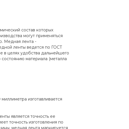
имический состав которых
роизводства могут применяться
р. Медная лента -
дной ленты ведется по ГОСТ
ые в целях удобства дальнейшего
 состоянию материала (металла
 миллиметра изготавливается
нты является точность ее
еет точность изготовления по
щины, медная лента маркируется