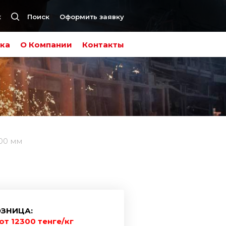
к
Поиск
Оформить заявку
ка
О Компании
Контакты
300 мм
ЗНИЦА:
от 12300 тенге/кг