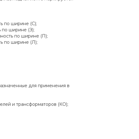
ь по ширине (С);
 по ширине (З);
ность по ширине (П);
ь по ширине (Л);
назначенные для применения в
елей и трансформаторов (КО);