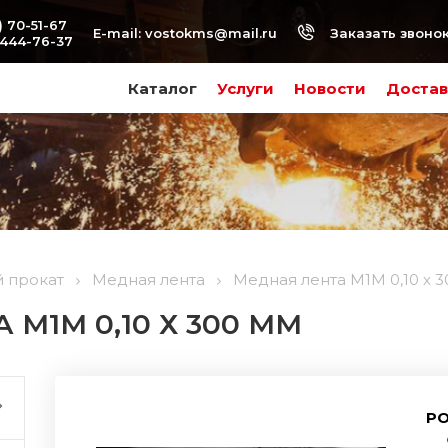
) 70-51-67
Заказать звоно
E-mail:
vostokms@mail.ru
-444-76-37
Каталог
Услуги
Новости
Достав
 прокат
Медная лента
Медная лента М1М 0,10 х 
М1М 0,10 Х 300 ММ
РО