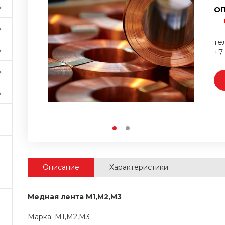
ОП
тел
+7
Описание
Характеристики
Медная лента М1,М2,М3
Марка: М1,М2,М3