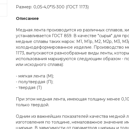
Размер: 0,05-4,0*15-300 (ГОСТ 1173)
Описание
Медная лента производится из различных сплавов, х
устанавливается ГОСТ 859. В качестве "сырья" для п
медные сплавы таких марок: M1, M1p, M2, М2р, М3, М3
холоднодеформированное изделие. Производство ме
1173, выпускаются разнообразные виды ленты, котор
использования маркируются следующим образом - по
или исходного сплава):
- мягкая лента (М);
- полутвердая (П);
- твердая (Т)
При этом медная лента, имеющая толщину менее 0,10
только твердой.
Одним из важнейших показателей качества медной ле
изготовления по толщине, немаловажное значение им
ширине. В зависимости от параметров ширины и тол