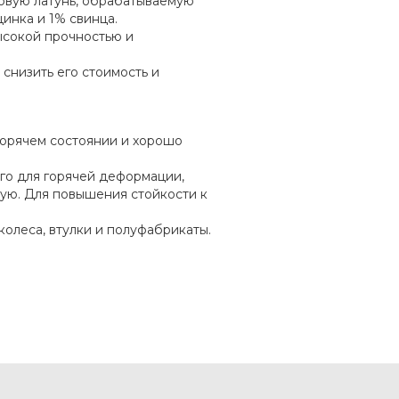
овую латунь, обрабатываемую
инка и 1% свинца.
высокой прочностью и
 снизить его стоимость и
горячем состоянии и хорошо
го для горячей деформации,
дую. Для повышения стойкости к
колеса, втулки и полуфабрикаты.