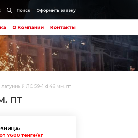
к
Поиск
Оформить заявку
ка
О Компании
Контакты
латунный ЛС 59-1 d 46 мм. пт
. ПТ
ЗНИЦА:
от 7600 тенге/кг