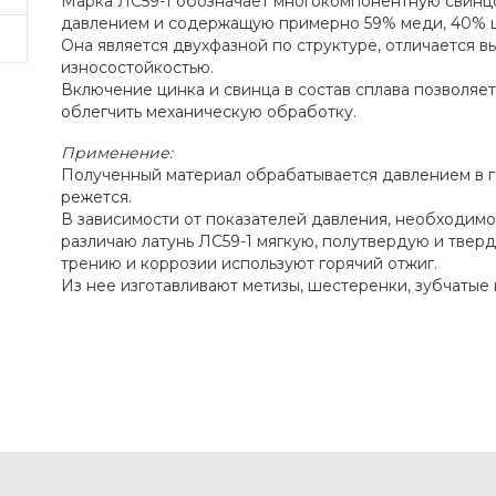
Марка ЛС59-1 обозначает многокомпонентную свинц
давлением и содержащую примерно 59% меди, 40% ц
Она является двухфазной по структуре, отличается 
износостойкостью.
Включение цинка и свинца в состав сплава позволяет
облегчить механическую обработку.
Применение:
Полученный материал обрабатывается давлением в 
режется.
В зависимости от показателей давления, необходимо
различаю латунь ЛС59-1 мягкую, полутвердую и твер
трению и коррозии используют горячий отжиг.
Из нее изготавливают метизы, шестеренки, зубчатые 