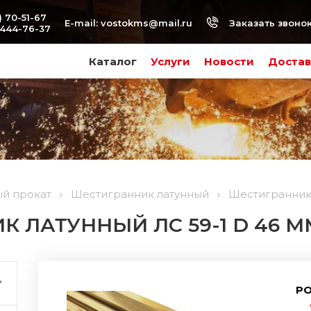
) 70-51-67
Заказать звоно
E-mail:
vostokms@mail.ru
-444-76-37
Каталог
Услуги
Новости
Достав
ый прокат
Шестигранник латунный
Шестигранник 
 ЛАТУННЫЙ ЛС 59-1 D 46 ММ
РО