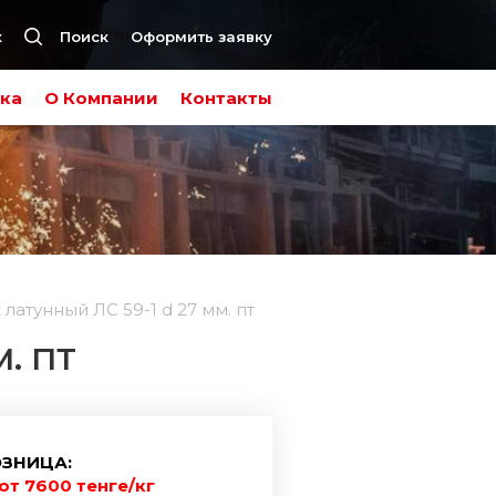
к
Поиск
Оформить заявку
ка
О Компании
Контакты
латунный ЛС 59-1 d 27 мм. пт
. ПТ
ЗНИЦА:
от 7600 тенге/кг