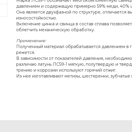
Марка ЛС59-1 обозначает многокомпонентную свинц
давлением и содержащую примерно 59% меди, 40% ц
Она является двухфазной по структуре, отличается 
износостойкостью.
Включение цинка и свинца в состав сплава позволяет
облегчить механическую обработку.
Применение:
Полученный материал обрабатывается давлением в 
режется.
В зависимости от показателей давления, необходимо
различаю латунь ЛС59-1 мягкую, полутвердую и твер
трению и коррозии используют горячий отжиг.
Из нее изготавливают метизы, шестеренки, зубчатые 