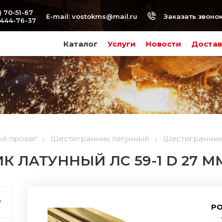
) 70-51-67
Заказать звоно
E-mail:
vostokms@mail.ru
-444-76-37
Каталог
Услуги
Новости
Достав
ый прокат
Шестигранник латунный
Шестигранник 
 ЛАТУННЫЙ ЛС 59-1 D 27 ММ
РО