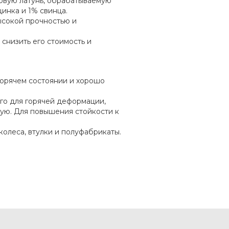
овую латунь, обрабатываемую
инка и 1% свинца.
высокой прочностью и
 снизить его стоимость и
горячем состоянии и хорошо
го для горячей деформации,
дую. Для повышения стойкости к
колеса, втулки и полуфабрикаты.