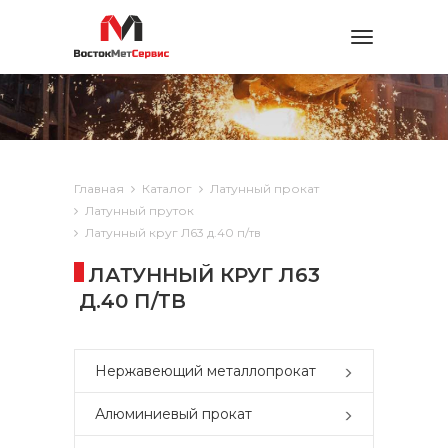
Toggle
navigation
Главная
Каталог
Латунный прокат
Латунный пруток
Латунный круг Л63 д.40 п/тв
ЛАТУННЫЙ КРУГ Л63
Д.40 П/ТВ
Нержавеющий металлопрокат
Алюминиевый прокат