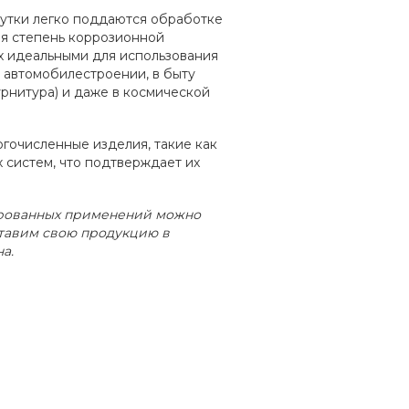
рутки легко поддаются обработке
ая степень коррозионной
х идеальными для использования
 автомобилестроении, в быту
урнитура) и даже в космической
огочисленные изделия, такие как
х систем, что подтверждает их
зированных применений можно
ставим свою продукцию в
а.