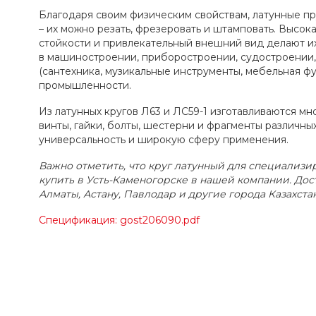
Благодаря своим физическим свойствам, латунные п
– их можно резать, фрезеровать и штамповать. Высок
стойкости и привлекательный внешний вид делают и
в машиностроении, приборостроении, судостроении,
(сантехника, музикальные инструменты, мебельная ф
промышленности.
Из латунных кругов Л63 и ЛС59-1 изготавливаются мн
винты, гайки, болты, шестерни и фрагменты различны
универсальность и широкую сферу применения.
Важно отметить, что круг латунный для специали
купить в Усть-Каменогорске в нашей компании. До
Алматы, Астану, Павлодар и другие города Казахстан
Спецификация: gost206090.pdf