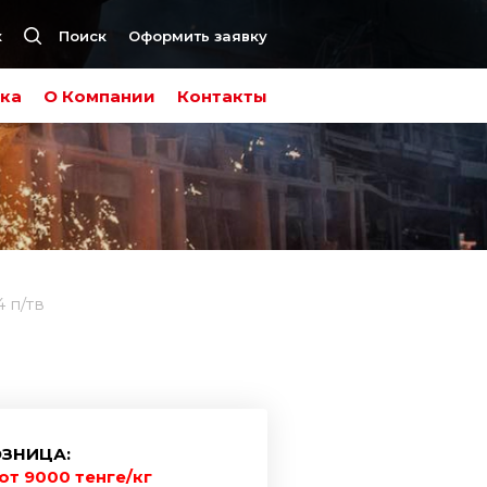
к
Поиск
Оформить заявку
ка
О Компании
Контакты
 п/тв
ЗНИЦА:
от 9000 тенге/кг