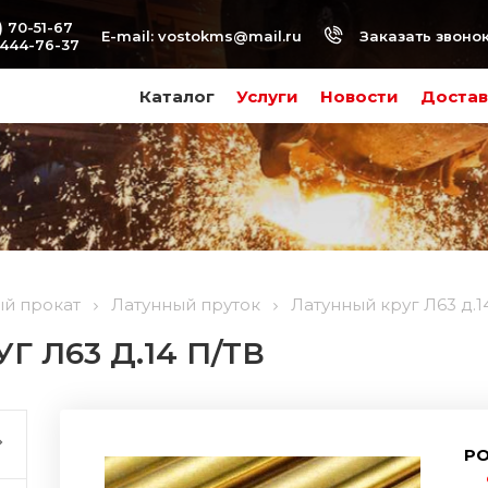
) 70-51-67
Заказать звоно
E-mail:
vostokms@mail.ru
-444-76-37
Каталог
Услуги
Новости
Достав
ый прокат
Латунный пруток
Латунный круг Л63 д.14
 Л63 Д.14 П/ТВ
РО