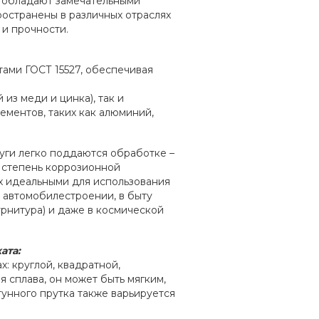
, обладают замечательными
остранены в различных отраслях
и прочности.
тами ГОСТ 15527, обеспечивая
из меди и цинка), так и
ментов, таких как алюминий,
уги легко поддаются обработке –
я степень коррозионной
х идеальными для использования
 автомобилестроении, в быту
урнитура) и даже в космической
ата:
: круглой, квадратной,
я сплава, он может быть мягким,
тунного прутка также варьируется