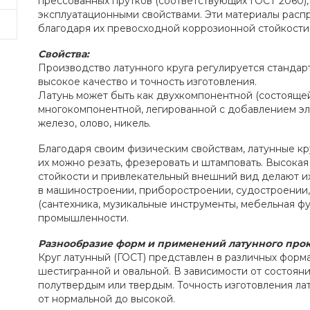
прессованных прутков (соответствующих ГОСТ 2060)
эксплуатационными свойствами. Эти материалы распр
благодаря их превосходной коррозионной стойкости 
Свойства:
Производство латунного круга регулируется стандар
высокое качество и точность изготовления.
Латунь может быть как двухкомпонентной (состоящей 
многокомпонентной, легированной с добавлением эле
железо, олово, никель.
Благодаря своим физическим свойствам, латунные кр
их можно резать, фрезеровать и штамповать. Высока
стойкости и привлекательный внешний вид делают и
в машиностроении, приборостроении, судостроении,
(сантехника, музикальные инструменты, мебельная ф
промышленности.
Разнообразие форм и применений латунного прок
Круг латунный (ГОСТ) представлен в различных формах
шестигранной и овальной. В зависимости от состояни
полутвердым или твердым. Точность изготовления ла
от нормальной до высокой.