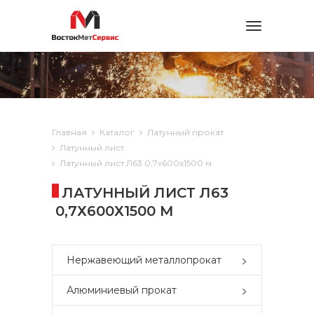
Toggle
navigation
Главная
Каталог
Латунный прокат
Латунный лист
Латунный лист Л63 0,7х600х1500 м
ЛАТУННЫЙ ЛИСТ Л63
0,7Х600Х1500 М
Нержавеющий металлопрокат
Алюминиевый прокат