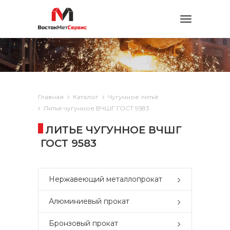
Toggle
navigation
Главная
Каталог
Чугунное литьё
Литье чугунное ВЧШГ ГОСТ 9583
ЛИТЬЕ ЧУГУННОЕ ВЧШГ
ГОСТ 9583
Нержавеющий металлопрокат
Алюминиевый прокат
Бронзовый прокат