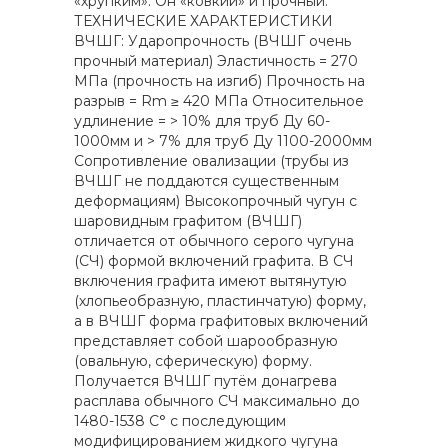
«хрупким». Он «ковкий» и прочный.
ТЕХНИЧЕСКИЕ ХАРАКТЕРИСТИКИ
ВЧШГ: Ударопрочность (ВЧШГ очень
прочный материал) Эластичность = 270
МПа (прочность на изгиб) Прочность на
разрыв = Rm ≥ 420 МПа Относительное
удлинение = > 10% для труб Ду 60-
1000мм и > 7% для труб Ду 1100-2000мм
Сопротивление овализации (трубы из
ВЧШГ не поддаются существенным
деформациям) Высокопрочный чугун с
шаровидным графитом (ВЧШГ)
отличается от обычного серого чугуна
(СЧ) формой включений графита. В СЧ
включения графита имеют вытянутую
(хлопьеобразную, пластинчатую) форму,
а в ВЧШГ форма графитовых включений
представляет собой шарообразную
(овальную, сферическую) форму.
Получается ВЧШГ путём донагрева
расплава обычного СЧ максимально до
1480-1538 С° с последующим
модифицированием жидкого чугуна