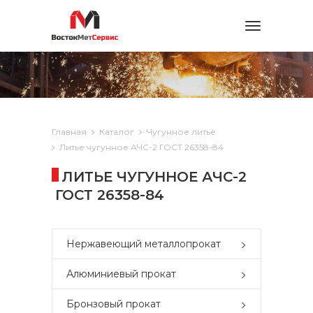
Toggle
navigation
Главная
Каталог
Чугунное литьё
Литье чугунное АЧС-2 ГОСТ 26358-84
ЛИТЬЕ ЧУГУННОЕ АЧС-2
ГОСТ 26358-84
Нержавеющий металлопрокат
Алюминиевый прокат
Бронзовый прокат