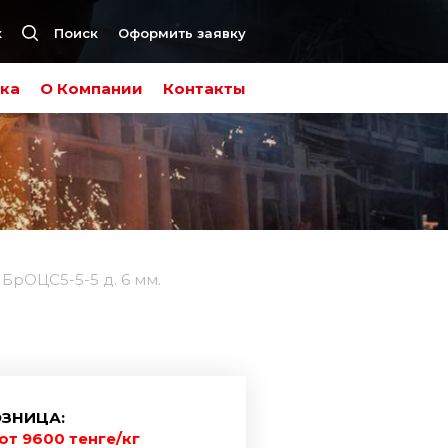
к
Поиск
Оформить заявку
ка
О Компании
Контакты
БрОЦС5-5-5 д. 6 мм.
ЗНИЦА:
от 9600 тенге/кг