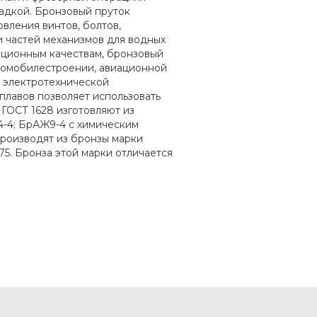
ладкой. Бронзовый пруток
вления винтов, болтов,
и частей механизмов для водных
ационным качествам, бронзовый
томобилестроении, авиационной
 электротехнической
плавов позволяет использовать
ГОСТ 1628 изготовляют из
-4; БрАЖ9-4 с химическим
 производят из бронзы марки
5. Бронза этой марки отличается