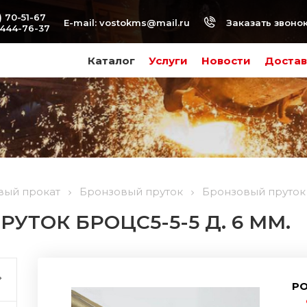
) 70-51-67
Заказать звоно
E-mail:
vostokms@mail.ru
-444-76-37
Каталог
Услуги
Новости
Достав
вый прокат
Бронзовый пруток
Бронзовый пруток 
УТОК БРОЦС5-5-5 Д. 6 ММ.
РО