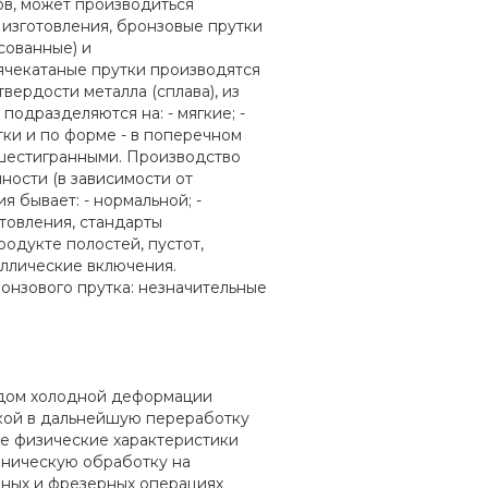
ов, может производиться
 изготовления, бронзовые прутки
сованные) и
ячекатаные прутки производятся
вердости металла (сплава), из
подразделяются на: - мягкие; -
тки и по форме - в поперечном
- шестигранными. Производство
ности (в зависимости от
я бывает: - нормальной; -
товления, стандарты
одукте полостей, пустот,
аллические включения.
нзового прутка: незначительные
тодом холодной деформации
вкой в дальнейшую переработку
е физические характеристики
аническую обработку на
арных и фрезерных операциях