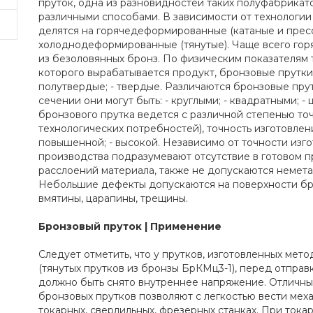
пруток, одна из разновидностей таких полуфабрикат
различными способами. В зависимости от технологии
делятся на горячедеформированные (катаные и прес
холоднодеформированные (тянутые). Чаще всего гор
из безоловянных бронз. По физическим показателям т
которого вырабатывается продукт, бронзовые прутки 
полутвердые; - твердые. Различаются бронзовые пру
сечении они могут быть: - круглыми; - квадратными; 
бронзового прутка ведется с различной степенью точ
технологических потребностей), точность изготовлени
повышенной; - высокой. Независимо от точности изго
производства подразумевают отсутствие в готовом пр
расслоений материала, также не допускаются немет
Небольшие дефекты допускаются на поверхности бро
вмятины, царапины, трещины.
Бронзовый пруток | Применение
Следует отметить, что у прутков, изготовленных ме
(тянутых прутков из бронзы БрКМц3-1), перед отпра
должно быть снято внутреннее напряжение. Отличны
бронзовых прутков позволяют с легкостью вести мех
токарных, сверлильных, фрезерных станках. При ток