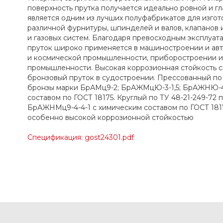
поверхность прутка получается идеально ровной и г
является одним из лучших полуфабрикатов для изгото
различной фурнитуры, шпинделей и валов, клапанов 
и газовых систем. Благодаря превосходным эксплуат
пруток широко применяется в машиностроении и ав
и космической промышленности, приборостроении и
промышленности. Высокая коррозионная стойкость с
бронзовый пруток в судостроении. Прессованный по 
бронзы марки БрАМц9-2; БрАЖМцЮ-3-1,5; БрАЖНЮ-4
составом по ГОСТ 18175. Круглый по ТУ 48-21-249-72
БрАЖНМц9-4-4-1 с химическим составом по ГОСТ 1817
особенно высокой коррозионной стойкостью
Спецификация: gost24301.pdf