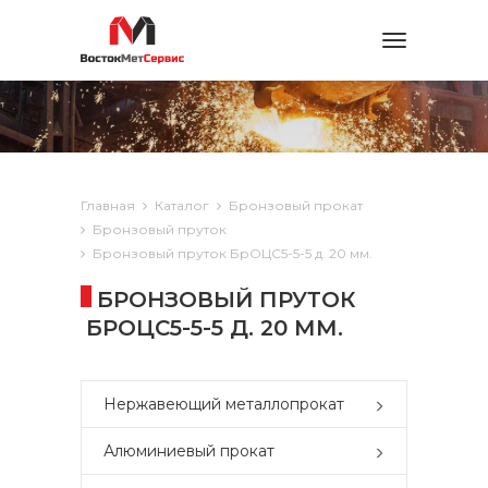
Toggle
navigation
Главная
Каталог
Бронзовый прокат
Бронзовый пруток
Бронзовый пруток БрОЦС5-5-5 д. 20 мм.
БРОНЗОВЫЙ ПРУТОК
БРОЦС5-5-5 Д. 20 ММ.
Нержавеющий металлопрокат
Алюминиевый прокат