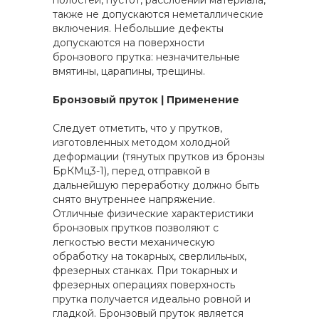
полостей, пустот, расслоений материала,
также не допускаются неметаллические
включения. Небольшие дефекты
допускаются на поверхности
бронзового прутка: незначительные
вмятины, царапины, трещины.
Бронзовый пруток | Применение
Следует отметить, что у прутков,
изготовленных методом холодной
деформации (тянутых прутков из бронзы
БрКМц3-1), перед отправкой в
дальнейшую переработку должно быть
снято внутреннее напряжение.
Отличные физические характеристики
бронзовых прутков позволяют с
легкостью вести механическую
обработку на токарных, сверлильных,
фрезерных станках. При токарных и
фрезерных операциях поверхность
прутка получается идеально ровной и
гладкой. Бронзовый пруток является