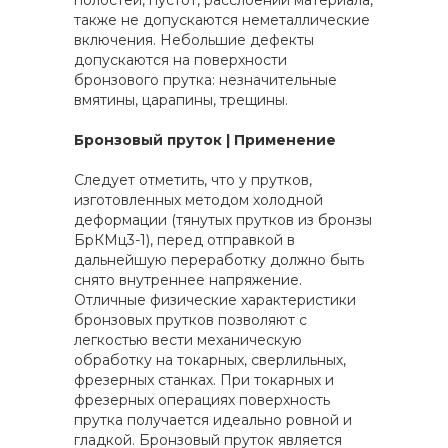
полостей, пустот, расслоений материала,
также не допускаются неметаллические
включения. Небольшие дефекты
допускаются на поверхности
бронзового прутка: незначительные
вмятины, царапины, трещины.
Бронзовый пруток | Применение
Следует отметить, что у прутков,
изготовленных методом холодной
деформации (тянутых прутков из бронзы
БрКМц3-1), перед отправкой в
дальнейшую переработку должно быть
снято внутреннее напряжение.
Отличные физические характеристики
бронзовых прутков позволяют с
легкостью вести механическую
обработку на токарных, сверлильных,
фрезерных станках. При токарных и
фрезерных операциях поверхность
прутка получается идеально ровной и
гладкой. Бронзовый пруток является