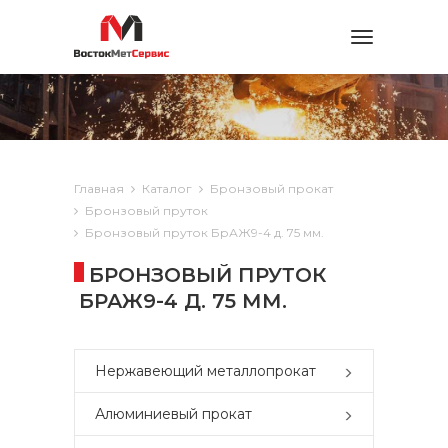
Toggle
navigation
Главная
Каталог
Бронзовый прокат
Бронзовый пруток
Бронзовый пруток БрАЖ9-4 д. 75 мм.
БРОНЗОВЫЙ ПРУТОК
БРАЖ9-4 Д. 75 ММ.
Нержавеющий металлопрокат
Алюминиевый прокат