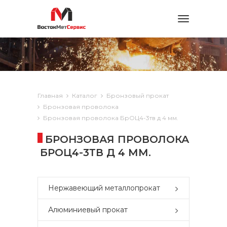
Toggle
navigation
Главная
Каталог
Бронзовый прокат
Бронзовая проволока
Бронзовая проволока БрОЦ4-3тв д 4 мм.
БРОНЗОВАЯ ПРОВОЛОКА
БРОЦ4-3ТВ Д 4 ММ.
Нержавеющий металлопрокат
Алюминиевый прокат