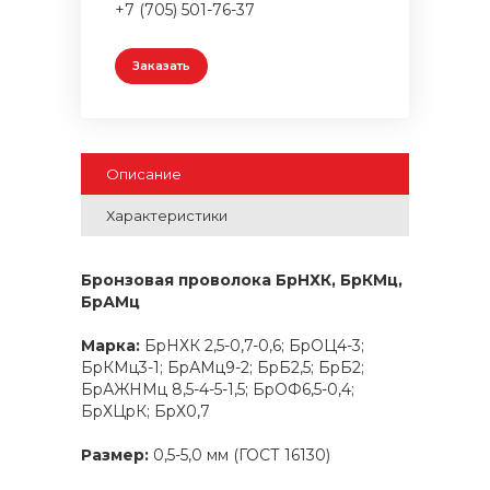
+7 (705) 501-76-37
Заказать
Описание
Характеристики
Бронзовая проволока БрНХК, БрКМц,
БрАМц
Марка:
БрНХК 2,5-0,7-0,6; БрОЦ4-3;
БрКМц3-1; БрАМц9-2; БрБ2,5; БрБ2;
БрАЖНМц 8,5-4-5-1,5; БрОФ6,5-0,4;
БрХЦрК; БрХ0,7
Размер:
0,5-5,0 мм (ГОСТ 16130)