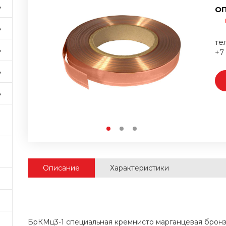
ОП
тел
+7
Описание
Характеристики
БрКМц3-1 специальная кремнисто марганцевая брон