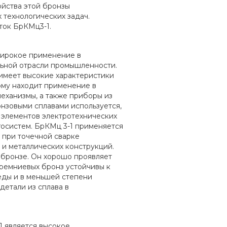
ойства этой бронзы
технологических задач.
ток БрКМц3-1.
широкое применение в
льной отрасли промышленности.
имеет высокие характеристики
ому находит применение в
механизмы, а также приборы из
онзовыми сплавами используется,
 элементов электротехнических
госистем. БрКМц 3-1 применяется
 при точечной сварке
 и металлических конструкций.
 бронзе. Он хорошо проявляет
 кремниевых бронз устойчивы к
ды и в меньшей степени
детали из сплава в
 является высокое