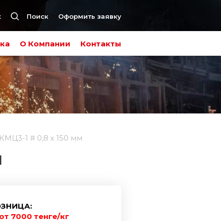
к
Поиск
Оформить заявку
ка
О Компании
Контакты
МЦ3-1 # 0,8 х 150 мм
М
ЗНИЦА:
от 7000 тенге/кг