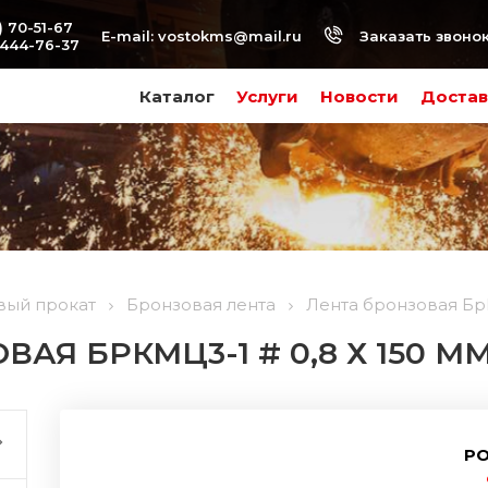
) 70-51-67
Заказать звоно
E-mail:
vostokms@mail.ru
-444-76-37
Каталог
Услуги
Новости
Достав
вый прокат
Бронзовая лента
Лента бронзовая БрК
АЯ БРКМЦ3-1 # 0,8 Х 150 М
РО