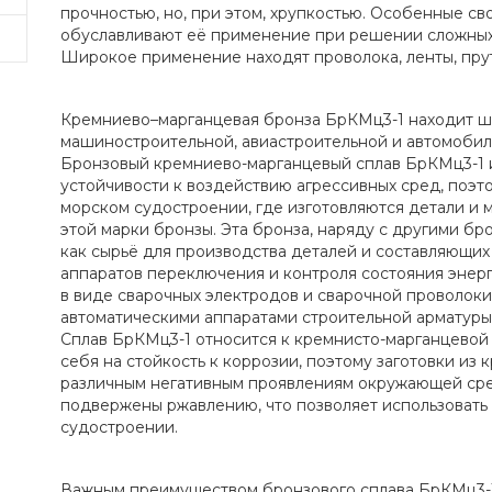
прочностью, но, при этом, хрупкостью. Особенные св
обуславливают её применение при решении сложных 
Широкое применение находят проволока, ленты, пру
Кремниево–марганцевая бронза БрКМц3-1 находит 
машиностроительной, авиастроительной и автомоби
Бронзовый кремниево-марганцевый сплав БрКМц3-1 
устойчивости к воздействию агрессивных сред, поэт
морском судостроении, где изготовляются детали и 
этой марки бронзы. Эта бронза, наряду с другими бр
как сырьё для производства деталей и составляющих
аппаратов переключения и контроля состояния энер
в виде сварочных электродов и сварочной проволоки
автоматическими аппаратами строительной арматуры
Сплав БрКМц3-1 относится к кремнисто-марганцевой
себя на стойкость к коррозии, поэтому заготовки из
различным негативным проявлениям окружающей сре
подвержены ржавлению, что позволяет использовать 
судостроении.
Важным преимуществом бронзового сплава БрКМц3-1