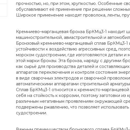
прочностью, но, при этом, хрупкостью. Особенные св
обуславливают её применение при решении сложных 
Широкое применение находят проволока, ленты, пру
Кремниево–марганцевая бронза БрКМц3-1 находит 
машиностроительной, авиастроительной и автомоби
Бронзовый кремниево-марганцевый сплав БрКМц3-1 
устойчивости к воздействию агрессивных сред, поэт
морском судостроении, где изготовляются детали и 
этой марки бронзы. Эта бронза, наряду с другими бр
как сырьё для производства деталей и составляющих
аппаратов переключения и контроля состояния энер
в виде сварочных электродов и сварочной проволоки
автоматическими аппаратами строительной арматуры
Сплав БрКМц3-1 относится к кремнисто-марганцевой
себя на стойкость к коррозии, поэтому заготовки из
различным негативным проявлениям окружающей сре
подвержены ржавлению, что позволяет использовать 
судостроении.
Важным преимуществом бронзового сплава БрКМц3-1