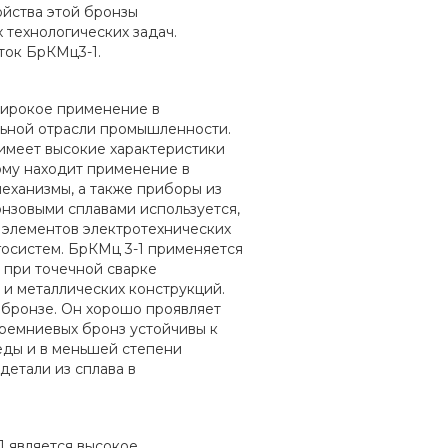
ойства этой бронзы
технологических задач.
ток БрКМц3-1.
широкое применение в
льной отрасли промышленности.
имеет высокие характеристики
ому находит применение в
механизмы, а также приборы из
онзовыми сплавами используется,
 элементов электротехнических
госистем. БрКМц 3-1 применяется
 при точечной сварке
 и металлических конструкций.
 бронзе. Он хорошо проявляет
 кремниевых бронз устойчивы к
ды и в меньшей степени
детали из сплава в
 является высокое