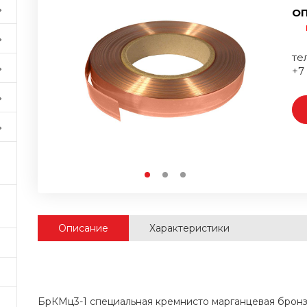
ОП
тел
+7
Описание
Характеристики
БрКМц3-1 специальная кремнисто марганцевая брон