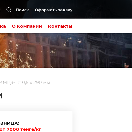
к
Поиск
Оформить заявку
ка
О Компании
Контакты
МЦ3-1 # 0,5 х 290 мм
М
ЗНИЦА:
от 7000 тенге/кг