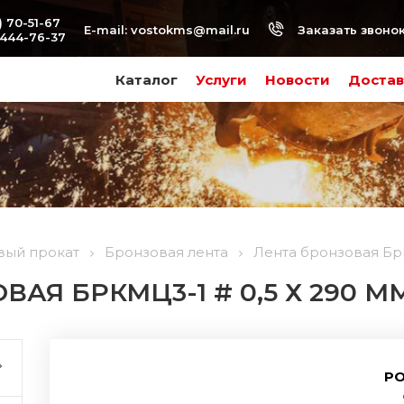
) 70-51-67
Заказать звоно
E-mail:
vostokms@mail.ru
-444-76-37
Каталог
Услуги
Новости
Достав
вый прокат
Бронзовая лента
Лента бронзовая БрК
АЯ БРКМЦ3-1 # 0,5 Х 290 М
РО