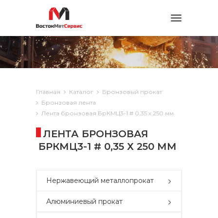
Toggle
navigation
Главная
Каталог
Бронзовый прокат
Бронзовая лента
Лента бронзовая БрКМЦ3-1 # 0,35 х 250 мм
ЛЕНТА БРОНЗОВАЯ
БРКМЦ3-1 # 0,35 Х 250 ММ
Нержавеющий металлопрокат
Алюминиевый прокат