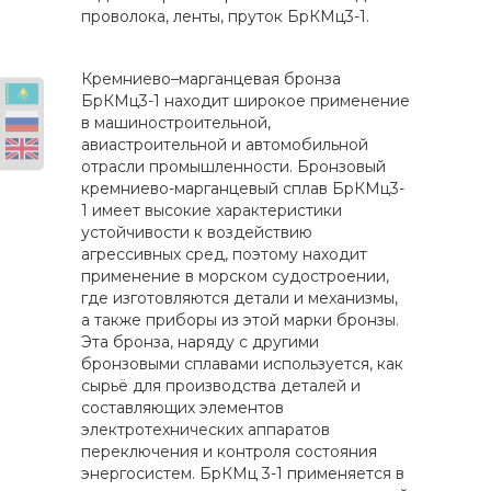
проволока, ленты, пруток БрКМц3-1.
Кремниево–марганцевая бронза
БрКМц3-1 находит широкое применение
в машиностроительной,
авиастроительной и автомобильной
отрасли промышленности. Бронзовый
кремниево-марганцевый сплав БрКМц3-
1 имеет высокие характеристики
устойчивости к воздействию
агрессивных сред, поэтому находит
применение в морском судостроении,
где изготовляются детали и механизмы,
а также приборы из этой марки бронзы.
Эта бронза, наряду с другими
бронзовыми сплавами используется, как
сырьё для производства деталей и
составляющих элементов
электротехнических аппаратов
переключения и контроля состояния
энергосистем. БрКМц 3-1 применяется в