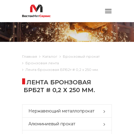
Toggle
navigation
Главная
Каталог
Бронзовый прокат
Бронзовая лента
Лента бронзовая БРБ2т # 0,2 х 250 мм.
ЛЕНТА БРОНЗОВАЯ
БРБ2Т # 0,2 Х 250 ММ.
Нержавеющий металлопрокат
Алюминиевый прокат