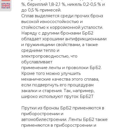
%, бериллий 1,8-2,1 %, никель 0,2-0,5 % и
до 0,5 % примесей.
Сплав выделяется среди прочих бронз
высокой износостойкостью и
стойкостью к коррозионной усталости.
Наряду с другими бронзами БрБ2
обладает хорошими антифрикционными
и пружинящими свойствами, а также
средними тепло и
электропроводностью, что
обуславливает
применение ленты и проволоки БрБ2.
Кроме того можно улучшить
механические качества этого сплава,
если подвергнуть его процедурам
закалки и старения. Так, например,
широко используют пруток БрБ2Т
Прутки из бронзы БрБ2 применяются в
приборостроении и
автомобилестроении. Ленты БрБ2 также
применяются в приборостроении и