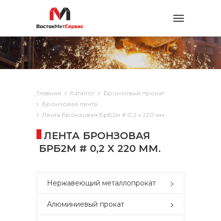
Toggle
navigation
Главная
Каталог
Бронзовый прокат
Бронзовая лента
Лента бронзовая БрБ2м # 0,2 x 220 мм.
ЛЕНТА БРОНЗОВАЯ
БРБ2М # 0,2 X 220 ММ.
Нержавеющий металлопрокат
Алюминиевый прокат