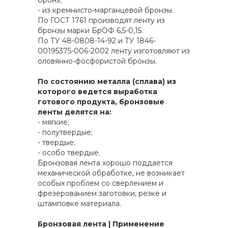
бронз;
- из кремнисто-марганцевой бронзы.
По ГОСТ 1761 производят ленту из
бронзы марки БрОФ 6,5-0,15.
По ТУ 48-0808-14-92 и ТУ 1846-
00195375-006-2002 ленту изготовляют из
оловянно-фосфористой бронзы.
По состоянию металла (сплава) из
которого ведется выработка
готового продукта, бронзовые
ленты делятся на:
- мягкие;
- полутвердые;
- твердые;
- особо твердые.
Бронзовая лента хорошо поддается
механической обработке, не возникает
особых проблем со сверлением и
фрезерованием заготовки, резке и
штамповке материала.
Бронзовая лента | Применение