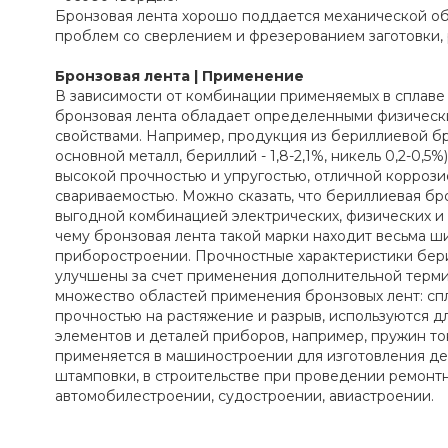
Бронзовая лента хорошо поддается механической об
проблем со сверлением и фрезерованием заготовки, 
Бронзовая лента | Применение
В зависимости от комбинации применяемых в сплаве
бронзовая лента обладает определенными физическ
свойствами. Например, продукция из бериллиевой бр
основной металл, бериллий - 1,8-2,1%, никель 0,2-0,5%
высокой прочностью и упругостью, отличной коррози
свариваемостью. Можно сказать, что бериллиевая бр
выгодной комбинацией электрических, физических и 
чему бронзовая лента такой марки находит весьма 
приборостроении. Прочностные характеристики бер
улучшены за счет применения дополнительной терми
множество областей применения бронзовых лент: сп
прочностью на растяжение и разрыв, используются д
элементов и деталей приборов, например, пружин т
применяется в машиностроении для изготовления д
штамповки, в строительстве при проведении ремонтн
автомобилестроении, судостроении, авиастроении.