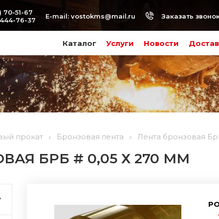
) 70-51-67
Заказать звоно
E-mail:
vostokms@mail.ru
-444-76-37
Каталог
Услуги
Новости
Достав
вый прокат
Бронзовая лента
Лента бронзовая БрБ
АЯ БРБ # 0,05 Х 270 ММ
РО