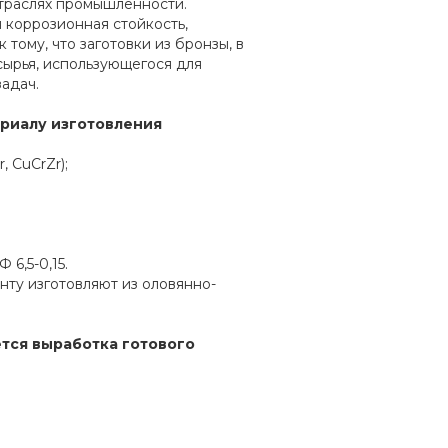
отраслях промышленности.
 коррозионная стойкость,
тому, что заготовки из бронзы, в
сырья, использующегося для
адач.
ериалу изготовления
 СuCrZr);
6,5-0,15.
нту изготовляют из оловянно-
ется выработка готового