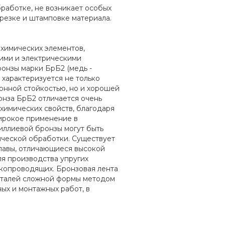
работке, не возникает особых
резке и штамповке материала.
 химических элементов,
ими и электрическими
онзы марки БрБ2 (медь -
) характеризуется не только
онной стойкостью, но и хорошей
онза БрБ2 отличается очень
химических свойств, благодаря
широкое применение в
иллиевой бронзы могут быть
ческой обработки. Существует
лавы, отличающиеся высокой
ля производства упругих
окопроводящих. Бронзовая лента
еталей сложной формы методом
ых и монтажных работ, в