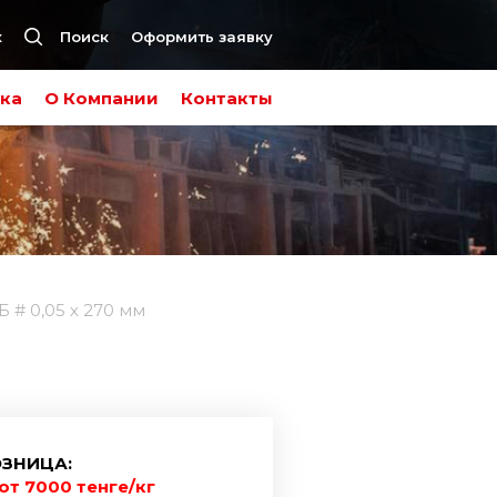
к
Поиск
Оформить заявку
ка
О Компании
Контакты
 # 0,05 х 270 мм
ЗНИЦА:
от 7000 тенге/кг