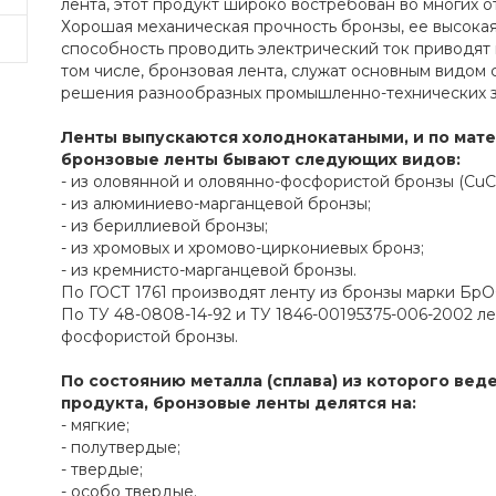
лента, этот продукт широко востребован во многих 
Хорошая механическая прочность бронзы, ее высокая
способность проводить электрический ток приводят к 
том числе, бронзовая лента, служат основным видом 
решения разнообразных промышленно-технических з
Ленты выпускаются холоднокатаными, и по мат
бронзовые ленты бывают следующих видов:
- из оловянной и оловянно-фосфористой бронзы (CuCr,
- из алюминиево-марганцевой бронзы;
- из бериллиевой бронзы;
- из хромовых и хромово-циркониевых бронз;
- из кремнисто-марганцевой бронзы.
По ГОСТ 1761 производят ленту из бронзы марки БрОФ 
По ТУ 48-0808-14-92 и ТУ 1846-00195375-006-2002 ле
фосфористой бронзы.
По состоянию металла (сплава) из которого вед
продукта, бронзовые ленты делятся на:
- мягкие;
- полутвердые;
- твердые;
- особо твердые.