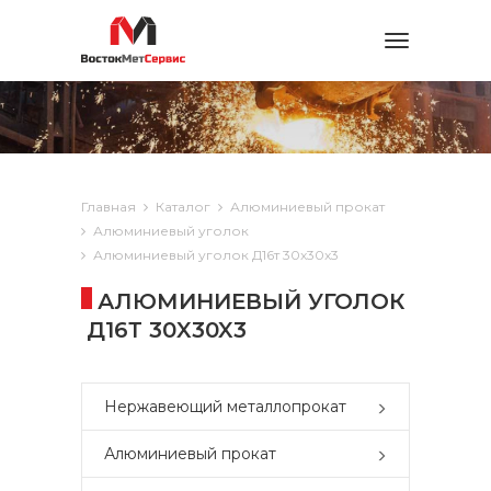
Toggle
navigation
Главная
Каталог
Алюминиевый прокат
Алюминиевый уголок
Алюминиевый уголок Д16т 30x30x3
АЛЮМИНИЕВЫЙ УГОЛОК
Д16Т 30X30X3
Нержавеющий металлопрокат
Алюминиевый прокат