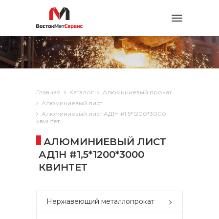
Toggle
navigation
Главная
Каталог
Алюминиевый прокат
Алюминиевый лист
Алюминиевый лист АД1Н #1,5*1200*3000
квинтет
АЛЮМИНИЕВЫЙ ЛИСТ
АД1Н #1,5*1200*3000
КВИНТЕТ
Нержавеющий металлопрокат