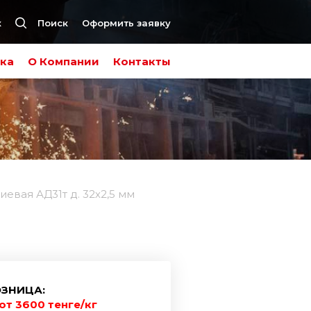
к
Поиск
Оформить заявку
ка
О Компании
Контакты
евая АД31т д. 32х2,5 мм
ЗНИЦА:
от 3600 тенге/кг