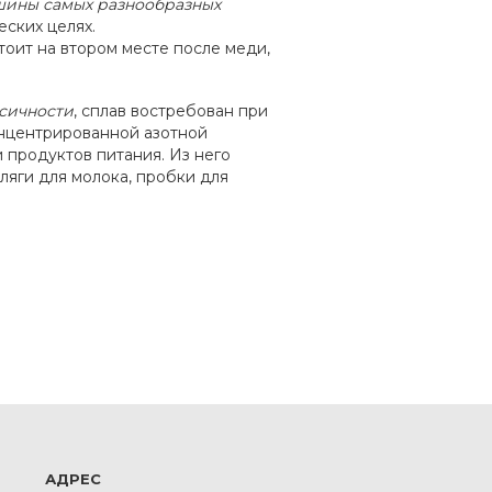
шины самых разнообразных
еских целях.
оит на втором месте после меди,
сичности
, сплав востребован при
онцентрированной азотной
 продуктов питания. Из него
ляги для молока, пробки для
АДРЕС