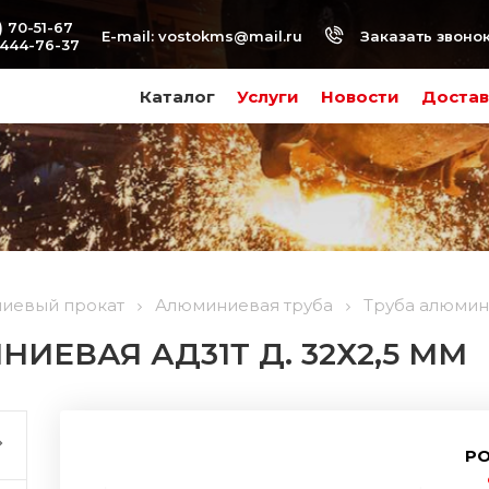
) 70-51-67
Заказать звоно
E-mail:
vostokms@mail.ru
-444-76-37
Каталог
Услуги
Новости
Достав
иевый прокат
Алюминиевая труба
Труба алюмини
ИЕВАЯ АД31Т Д. 32Х2,5 ММ
РО