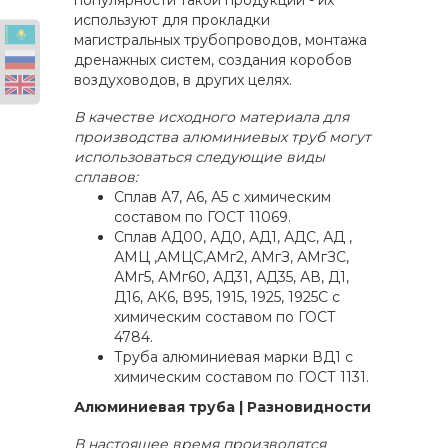
популярности такой продукции - их
используют для прокладки
магистральных трубопроводов, монтажа
дренажных систем, создания коробов
воздуховодов, в других целях.
В качестве исходного материала для
производства алюминиевых труб могут
использоваться следующие виды
сплавов:
Сплав А7, А6, А5 с химическим
составом по ГОСТ 11069.
Сплав АД00, АД0, АД1, АДС, АД ,
АМЦ ,АМЦС,АМг2, АМгЗ, АМгЗС,
АМг5, АМг60, АД31, АД35, АВ, Д1,
Д16, АК6, В95, 1915, 1925, 1925С с
химическим составом по ГОСТ
4784.
Тpубa алюминиевая марки ВД1 с
химическим составом по ГОСТ 1131.
Алюминиевая труба | Разновидности
В настоящее время производятся