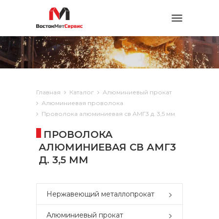
Toggle
navigation
Главная
Каталог
Алюминиевый прокат
Алюминиевая проволока
Проволока алюминиевая св АМГ3 д. 3,5 мм
ПРОВОЛОКА
АЛЮМИНИЕВАЯ СВ АМГ3
Д. 3,5 ММ
Нержавеющий металлопрокат
Алюминиевый прокат